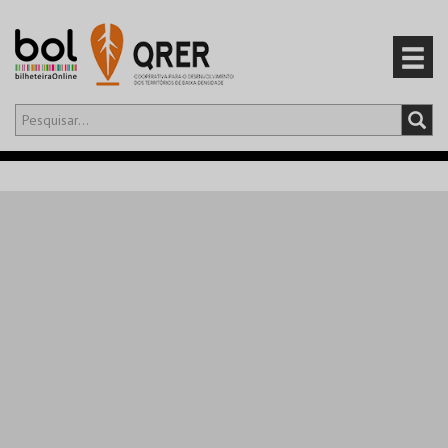
Olá,
iniciar sessão
PT
0
CARRINHO
EVENTOS
CARTÕES
PRODUTOS