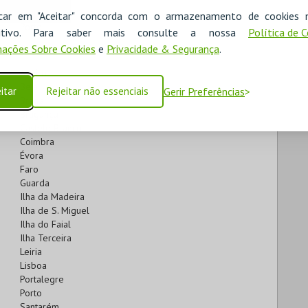
Lisboa
icar em "Aceitar" concorda com o armazenamento de cookies 
Porto
ositivo. Para saber mais consulte a nossa
Política de 
ações Sobre Cookies
e
Privacidade & Segurança
.
Aveiro
Beja
itar
Rejeitar não essenciais
Gerir Preferências
Braga
Bragança
Castelo Branco
Coimbra
Évora
Faro
Guarda
Ilha da Madeira
Ilha de S. Miguel
Ilha do Faial
Ilha Terceira
Leiria
Lisboa
Portalegre
Porto
Santarém