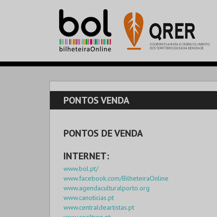
PONTOS VENDA
PONTOS DE VENDA
INTERNET:
www.bol.pt/
www.facebook.com/BilheteiraOnline
www.agendaculturalporto.org
www.canoticias.pt
www.centraldeartistas.pt