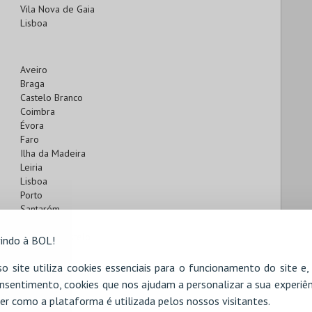
Vila Nova de Gaia
Lisboa
Aveiro
Braga
Castelo Branco
Coimbra
Évora
Faro
Ilha da Madeira
Leiria
Lisboa
Porto
Santarém
Setúbal
Viana do Castelo
indo à BOL!
Vila Real
Viseu
o site utiliza cookies essenciais para o funcionamento do site e
nsentimento, cookies que nos ajudam a personalizar a sua experiên
er como a plataforma é utilizada pelos nossos visitantes.
Braga