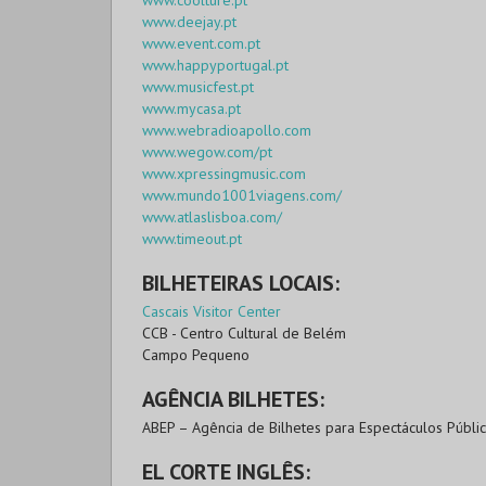
www.coolture.pt
www.deejay.pt
www.event.com.pt
www.happyportugal.pt
www.musicfest.pt
www.mycasa.pt
www.webradioapollo.com
www.wegow.com/pt
www.xpressingmusic.com
www.mundo1001viagens.com/
www.atlaslisboa.com/
www.timeout.pt
BILHETEIRAS LOCAIS:
Cascais Visitor Center
CCB - Centro Cultural de Belém
Campo Pequeno
AGÊNCIA BILHETES:
ABEP – Agência de Bilhetes para Espectáculos Públi
EL CORTE INGLÊS: