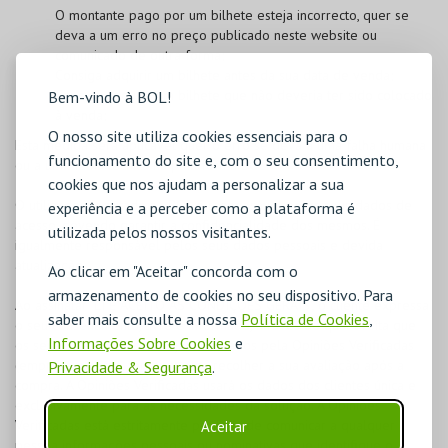
O montante pago por um bilhete esteja incorrecto, quer se
deva a um erro no preço publicado neste website ou
comunicado de outra forma;
Consiga adquirir um bilhete antes da sua data de venda;
Consiga adquirir um bilhete que não deveria ter sido colocado
Bem-vindo à BOL!
à venda;
O nosso site utiliza cookies essenciais para o
Esta medida será aplicável quer o erro se deva a uma falha humana
funcionamento do site e, com o seu consentimento,
ou a uma falha técnica na plataforma BOL.
cookies que nos ajudam a personalizar a sua
O utilizador registado na
BOL
é responsável pelos seus dados de
experiência e a perceber como a plataforma é
acesso, devendo garantir a confidencialidade dos mesmos. É
utilizada pelos nossos visitantes.
igualmente responsável pelos seus dados pessoais e devida
atualização.
Ao clicar em "Aceitar" concorda com o
armazenamento de cookies no seu dispositivo. Para
Ao assinalar "LI E ACEITO AS CONDIÇÕES GERAIS", o cliente expressa
saber mais consulte a nossa
Política de Cookies
,
o seu consentimento, livre e informado, através do qual aceita que
Informações Sobre Cookies
e
os seus dados pessoais sejam utilizados pela Opiniões Verificadas
(empresa externa, terceira) para recolher a sua avaliação após a
Privacidade & Segurança
.
compra. A Opiniões Verificadas usará os dados dos clientes única e
exclusivamente para as necessidades da solução. A Opiniões
Verificadas está estritamente proibida de comunicar a qualquer
Aceitar
pessoa informações pessoais ou nominativas que identifique o