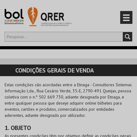
Olá,
iniciar sessão
PT
0
CARRINHO
CONDIÇÕES GERAIS DE VENDA
EVENTOS
Estas condições são acordadas entre a
Etnaga - Consultores Sistemas
Informação Lda.
, Rua Cesário Verde, 35-E, 2790-491 Queijas, pessoa
CARTÕES
coletiva com o n.º 502 669 730, adiante designada por Etnaga, e
entre qualquer pessoa que deseje adquirir online bilhetes para
PRODUTOS
eventos, cartões e produtos, comercializados por entidades
aderentes, adiante designado por utilizador.
1. OBJETO
As presentes condições têm por objetivo definir as condições gerais