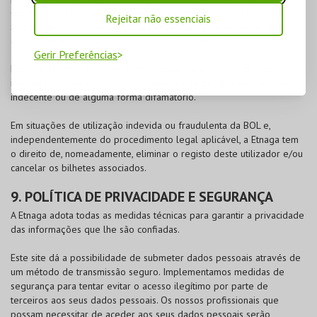
cliente ou viole a sua privacidade. O cliente tem a oportunidade de
Rejeitar não essenciais
se opor à difusão desta informação para a Opiniões Verificadas
através do endereço:
info@opinioes-verificadas.com
Gerir Preferências
Esta plataforma não deverá ser utilizada para a troca de vírus
informáticos, mailings em massa, material ilegal, ofensivo, abusivo,
indecente ou de alguma forma difamatório.
Em situações de utilização indevida ou fraudulenta da
BOL
e,
independentemente do procedimento legal aplicável, a Etnaga tem
o direito de, nomeadamente, eliminar o registo deste utilizador e/ou
cancelar os bilhetes associados.
9. POLÍTICA DE PRIVACIDADE E SEGURANÇA
A Etnaga adota todas as medidas técnicas para garantir a privacidade
das informações que lhe são confiadas.
Este site dá a possibilidade de submeter dados pessoais através de
um método de transmissão seguro. Implementamos medidas de
segurança para tentar evitar o acesso ilegítimo por parte de
terceiros aos seus dados pessoais. Os nossos profissionais que
possam necessitar de aceder aos seus dados pessoais serão