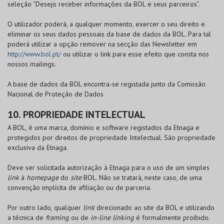
seleção “Desejo receber informações da
BOL
e seus parceiros”.
O utilizador poderá, a qualquer momento, exercer o seu direito e
eliminar os seus dados pessoais da base de dados da
BOL
. Para tal
poderá utilizar a opção remover na secção das Newsletter em
http://www.bol.pt/
ou utilizar o link para esse efeito que consta nos
nossos mailings.
A base de dados da
BOL
encontra-se registada junto da Comissão
Nacional de Proteção de Dados.
10. PROPRIEDADE INTELECTUAL
A
BOL
, é uma marca, domínio e software registados da Etnaga e
protegidos por direitos de propriedade Intelectual. São propriedade
exclusiva da Etnaga.
Deve ser solicitada autorização à Etnaga para o uso de um simples
link
à
homepage
do
site
BOL
. Não se tratará, neste caso, de uma
convenção implícita de afiliação ou de parceria.
Por outro lado, qualquer
link
direcionado ao site da
BOL
e utilizando
a técnica de
framing
ou de
in-line linking
é formalmente proibido.