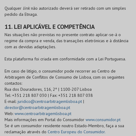
Qualquer
link
não autorizado deverá ser retirado com um simples
pedido da Etnaga.
11. LEI APLICÁVEL E COMPETÊNCIA
Nas situações não previstas no presente contrato aplicar-se-á o
regime da compra e venda, das transações eletrónicas e à distância
com as devidas adaptações.
Esta plataforma foi criada em conformidade com a Lei Portuguesa.
Em caso de litígio, o consumidor pode recorrer ao Centro de
Arbitragem de Conflitos de Consumo de Lisboa, com os seguintes
contactos:
Rua dos Douradores, 116, 2º | 1100-207 Lisboa
Tel: +351 218 807 030 | Fax: +351 218 807 038
E-mail:
juridico@centroarbitragemlisboa.pt
|
director@centroarbitragemlisboa.pt
Web:
www.centroarbitragemlisboa.pt
Mais informações em Portal do Consumidor
www.consumidor.pt
Se é um consumidor residente noutro Estado-Membro, faça a sua
reclamação através do
Centro Europeu do Consumidor.