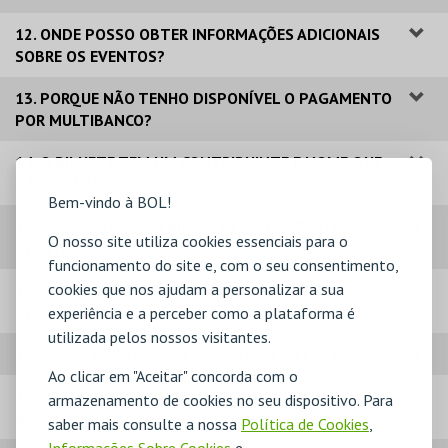
12. ONDE POSSO OBTER INFORMAÇÕES ADICIONAIS
SOBRE OS EVENTOS?
13. PORQUE NÃO TENHO DISPONÍVEL O PAGAMENTO
POR MULTIBANCO?
14. O BILHETE TEM UM CONTRIBUINTE E NOME QUE
NÃO O MEU.
Bem-vindo à BOL!
15. POSSO COMPRAR BILHETES NO PRÓPRIO DIA DO
O nosso site utiliza cookies essenciais para o
EVENTO?
funcionamento do site e, com o seu consentimento,
cookies que nos ajudam a personalizar a sua
16. POSSO COMPRAR BILHETES PARA VÁRIOS
EVENTOS?
experiência e a perceber como a plataforma é
utilizada pelos nossos visitantes.
17. POSSO DAR OS MEUS BILHETES A OUTRA PESSOA?
Ao clicar em "Aceitar" concorda com o
18. POSSO IMPRIMIR OS BILHETES A PRETO E
armazenamento de cookies no seu dispositivo. Para
BRANCO?
saber mais consulte a nossa
Política de Cookies
,